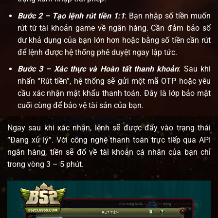
Bước 2 – Tạo lệnh rút tiền 1:1
: Bạn nhập số tiền muốn
rút từ tài khoản game về ngân hàng. Cần đảm bảo số
dư khả dụng của bạn lớn hơn hoặc bằng số tiền cần rút
để lệnh được hệ thống phê duyệt ngay lập tức.
Bước 3 – Xác thực và Hoàn tất thanh khoản
: Sau khi
nhấn “Rút tiền”, hệ thống sẽ gửi một mã OTP hoặc yêu
cầu xác nhận mật khẩu thanh toán. Đây là lớp bảo mật
cuối cùng để bảo vệ tài sản của bạn.
Ngay sau khi xác nhận, lệnh sẽ được đẩy vào trạng thái
“Đang xử lý”. Với công nghệ thanh toán trực tiếp qua API
ngân hàng, tiền sẽ đổ về tài khoản cá nhân của bạn chỉ
trong vòng 3 – 5 phút.