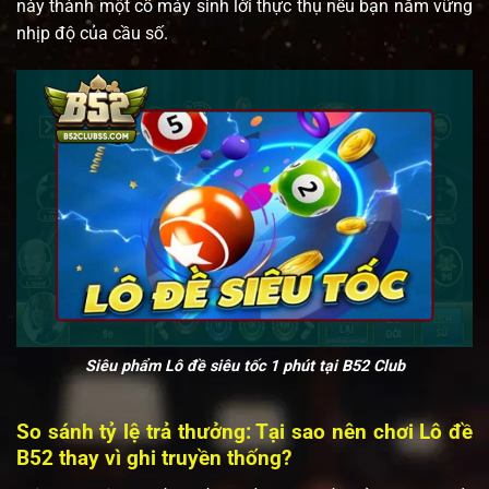
này thành một cỗ máy sinh lời thực thụ nếu bạn nắm vững
nhịp độ của cầu số.
Siêu phẩm Lô đề siêu tốc 1 phút tại B52 Club
So sánh tỷ lệ trả thưởng: Tại sao nên chơi Lô đề
B52 thay vì ghi truyền thống?