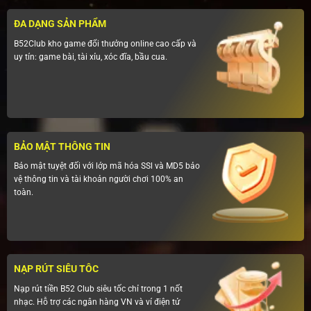
ĐA DẠNG SẢN PHẨM
B52Club kho game đổi thưởng online cao cấp và
uy tín: game bài, tài xỉu, xóc đĩa, bầu cua.
BẢO MẬT THÔNG TIN
Bảo mật tuyệt đối với lớp mã hóa SSl và MD5 bảo
vệ thông tin và tài khoản người chơi 100% an
toàn.
NẠP RÚT SIÊU TÔC
Nạp rút tiền B52 Club siêu tốc chỉ trong 1 nốt
nhạc. Hỗ trợ các ngân hàng VN và ví điện tử