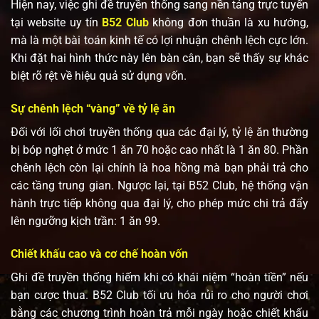
Hiện nay, việc ghi đề truyền thống sang nền tảng trực tuyến
tại website uy tín
B52 Club
không đơn thuần là xu hướng,
mà là một bài toán kinh tế có lợi nhuận chênh lệch cực lớn.
Khi đặt hai hình thức này lên bàn cân, bạn sẽ thấy sự khác
biệt rõ rệt về hiệu quả sử dụng vốn.
Sự chênh lệch “vàng” về tỷ lệ ăn
Đối với lối chơi truyền thống qua các đại lý, tỷ lệ ăn thường
bị bóp nghẹt ở mức 1 ăn 70 hoặc cao nhất là 1 ăn 80. Phần
chênh lệch còn lại chính là hoa hồng mà bạn phải trả cho
các tầng trung gian. Ngược lại, tại B52 Club, hệ thống vận
hành trực tiếp không qua đại lý, cho phép mức chi trả đẩy
lên ngưỡng kịch trần: 1 ăn 99.
Chiết khấu cao và cơ chế hoàn vốn
Ghi đề truyền thống hiếm khi có khái niệm “hoàn tiền” nếu
bạn cược thua. B52 Club tối ưu hóa rủi ro cho người chơi
bằng các chương trình hoàn trả mỗi ngày hoặc chiết khấu