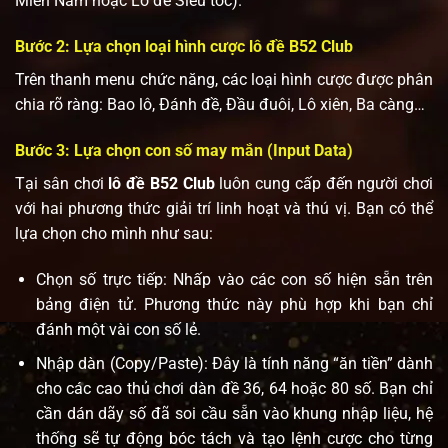
Miền Nam hoặc Lô đề Siêu tốc).
Bước 2: Lựa chọn loại hình cược lô đề B52 Club
Trên thanh menu chức năng, các loại hình cược được phân
chia rõ ràng: Bao lô, Đánh đề, Đầu đuôi, Lô xiên, Ba càng…
Bước 3: Lựa chọn con số may mắn (Input Data)
Tại sân chơi
lô đề B52 Club
luôn cung cấp đến người chơi
với hai phương thức giải trí linh hoạt và thú vị. Bạn có thể
lựa chọn cho mình như sau:
Chọn số trực tiếp: Nhấp vào các con số hiện sẵn trên
bảng điện tử. Phương thức này phù hợp khi bạn chỉ
đánh một vài con số lẻ.
Nhập dàn (Copy/Paste): Đây là tính năng “ăn tiền” dành
cho các cao thủ chơi dàn đề 36, 64 hoặc 80 số. Bạn chỉ
cần dán dãy số đã soi cầu sẵn vào khung nhập liệu, hệ
thống sẽ tự động bóc tách và tạo lệnh cược cho từng