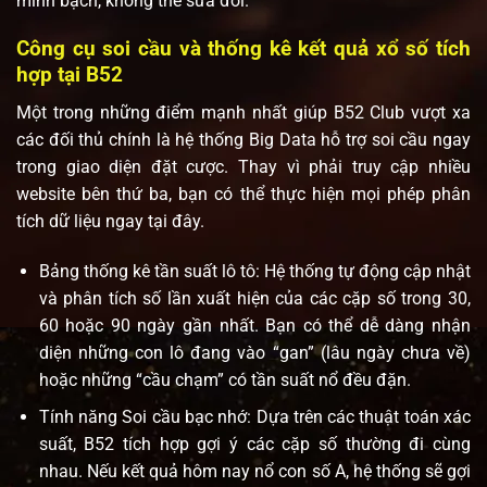
minh bạch, không thể sửa đổi.
Công cụ soi cầu và thống kê kết quả xổ số tích
hợp tại B52
Một trong những điểm mạnh nhất giúp B52 Club vượt xa
các đối thủ chính là hệ thống Big Data hỗ trợ soi cầu ngay
trong giao diện đặt cược. Thay vì phải truy cập nhiều
website bên thứ ba, bạn có thể thực hiện mọi phép phân
tích dữ liệu ngay tại đây.
Bảng thống kê tần suất lô tô: Hệ thống tự động cập nhật
và phân tích số lần xuất hiện của các cặp số trong 30,
60 hoặc 90 ngày gần nhất. Bạn có thể dễ dàng nhận
diện những con lô đang vào “gan” (lâu ngày chưa về)
hoặc những “cầu chạm” có tần suất nổ đều đặn.
Tính năng Soi cầu bạc nhớ: Dựa trên các thuật toán xác
suất, B52 tích hợp gợi ý các cặp số thường đi cùng
nhau. Nếu kết quả hôm nay nổ con số A, hệ thống sẽ gợi