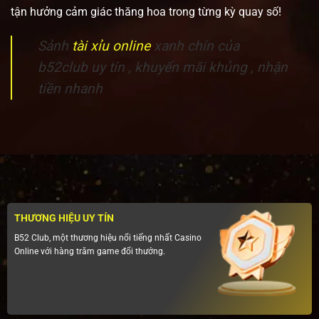
tận hưởng cảm giác thăng hoa trong từng kỳ quay số!
Sảnh
tài xỉu online
xanh chín của
b52club uy tín , khuyến mãi khủng , nhận
tiền nhanh
THƯƠNG HIỆU UY TÍN
B52 Club, một thương hiệu nổi tiếng nhất Casino
Online với hàng trăm game đổi thưởng.