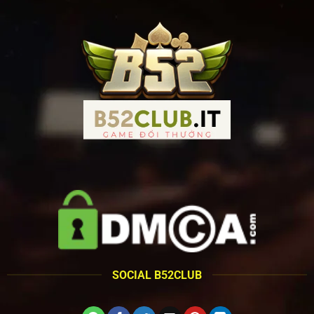
SOCIAL B52CLUB