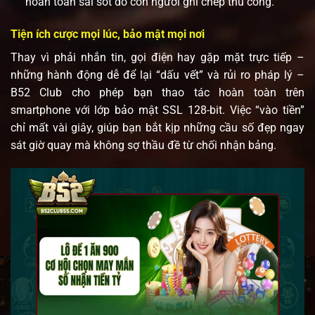
hoàn toàn sai sót do con người ghi chép thủ công.
Tiện ích cược mọi lúc, bảo mật mọi nơi
Thay vì phải nhắn tin, gọi điện hay gặp mặt trực tiếp –
những hành động dễ để lại “dấu vết” và rủi ro pháp lý –
B52 Club cho phép bạn thao tác hoàn toàn trên
smartphone với lớp bảo mật SSL 128-bit. Việc “vào tiền”
chỉ mất vài giây, giúp bạn bắt kịp những cầu số đẹp ngay
sát giờ quay mà không sợ thầu đề từ chối nhận bảng.