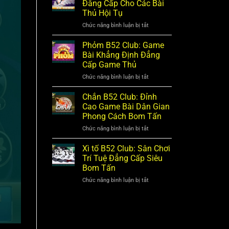
Đẳng Cấp Cho Các Bài
Hổ
Thủ Hội Tụ
B52
ở
Chức năng bình luận bị tắt
Club
Sâm
–
B52
Cơ
Phỏm B52 Club: Game
Club:
Hội
Bài Khẳng Định Đẳng
Sân
Làm
Cấp Game Thủ
Chơi
Giàu
ở
Chức năng bình luận bị tắt
Đẳng
Chớp
Phỏm
Cấp
Nhoáng
B52
Cho
Chắn B52 Club: Đỉnh
Club:
Các
Cao Game Bài Dân Gian
Game
Bài
Phong Cách Bom Tấn
Bài
Thủ
ở
Chức năng bình luận bị tắt
Khẳng
Hội
Chắn
Định
Tụ
B52
Đẳng
Xì tố B52 Club: Sân Chơi
Club:
Cấp
Trí Tuệ Đẳng Cấp Siêu
Đỉnh
Game
Bom Tấn
Cao
Thủ
ở
Chức năng bình luận bị tắt
Game
Xì
Bài
tố
Dân
B52
Gian
Club:
Phong
Sân
Cách