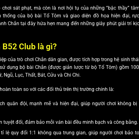
 chơi sát phạt, mà còn là nơi hội tụ của những “bậc thầy” tâm
ền thống của bộ bài Tổ Tôm và giao diện đồ họa hiện đại, rự
nh Chắn tại đây hứa hẹn mang đến những giây phút giải trí kịc
 B52 Club là gì?
ệp của trò chơi Chắn dân gian, được tích hợp trong hệ sinh thá
y sử dụng bộ bài Chắn (được giản lược từ bộ Tổ Tôm) gồm 10
, Ngũ, Lục, Thất, Bát, Cửu và Chi Chi.
oàn toàn so với các đối thủ trên thị trường chính là:
ch quân đội, mạnh mẽ và hiện đại, giúp người chơi không b
 tuyệt đối, đảm bảo mỗi ván bài đều minh bạch và công bằng.
 tỉ lệ quy đổi 1:1 không qua trung gian, giúp người chơi bảo to