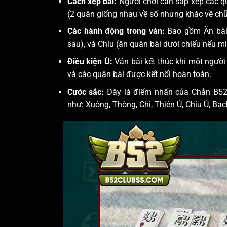
Cách xếp bài:
Người chơi cần sắp xếp các q
(2 quân giống nhau về số nhưng khác về chữ
Các hành động trong ván:
Bao gồm Ăn bài 
sau), và Chíu (ăn quân bài dưới chiếu nếu m
Điều kiện Ù:
Ván bài kết thúc khi một người 
và các quân bài được kết nối hoàn toàn.
Cước sắc:
Đây là điểm nhấn của Chắn B52, 
như: Xuông, Thông, Chì, Thiên Ù, Chíu Ù, B