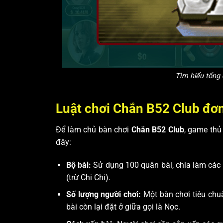
Tìm hiểu tổng 
Luật chơi Chắn B52 Club đơn
Để làm chủ bàn chơi
Chắn B52 Club
, game thủ
đây:
Bộ bài:
Sử dụng 100 quân bài, chia làm các 
(trừ Chi Chi).
Số lượng người chơi:
Một bàn chơi tiêu chu
bài còn lại đặt ở giữa gọi là Nọc.