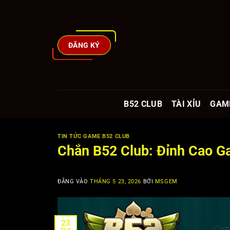
Bỏ
qua
nội
dung
ĐĂNG KÝ
B52 CLUB
TÀI XỈU
GAM
TIN TỨC GAME B52 CLUB
Chắn B52 Club: Đỉnh Cao G
ĐĂNG VÀO
THÁNG 5 23, 2026
BỞI
MSGEM
23