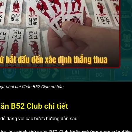
ật chơi bài Chắn B52 Club cơ bản
n B52 Club chi tiết
 dễ dàng với các bước hướng dẫn sau: